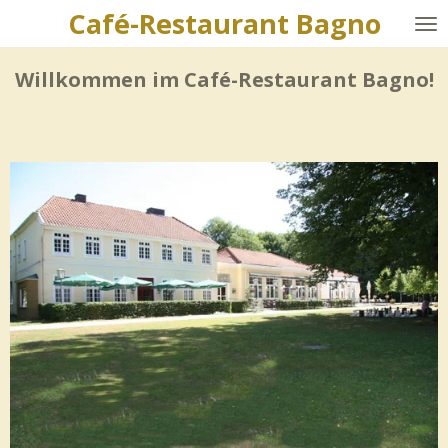
Café-Restaurant Bagno
Zum
Hauptinhalt
Willkommen im Café-Restaurant Bagno!
springen